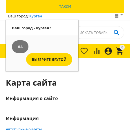
ТАКСИ
Ваш город:
Курган
Ваш город - Курган?

ДА
0





МЕНЮ

ВЫБЕРИТЕ ДРУГОЙ
Главная
/
Карта сайта
Информация о сайте
Информация
Автобусные билеты