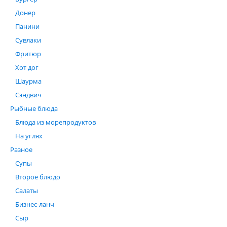
Донер
Панини
Сувлаки
Фритюр
Хот дог
Шаурма
Сэндвич
Рыбные блюда
Блюда из морепродуктов
На углях
Разное
Супы
Второе блюдо
Салаты
Бизнес-ланч
Сыр