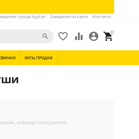
ведения города Курган
Заведения на карте
Контакты
0





ОВИНКИ
ХИТЫ ПРОДАЖ
уши
первым, опереди конкурентов.