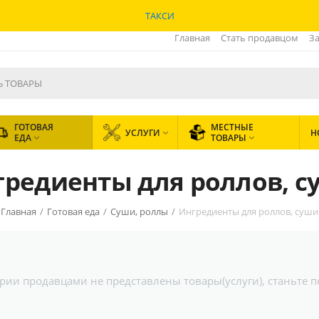
ТАКСИ
Главная
Стать продавцом
За
ГОТОВАЯ
МЕСТНЫЕ
УСЛУГИ
Н

ЕДА
ТОВАРЫ


гредиенты для роллов, с
Главная
/
Готовая еда
/
Суши, роллы
/
Ингредиенты для роллов, суши
гории продавцами не представлены товары(услуги), станьте 