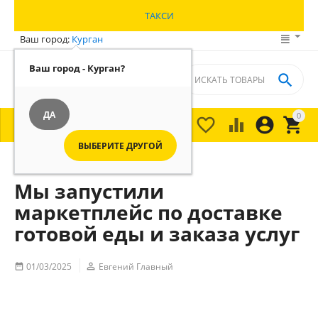
ТАКСИ
Ваш город:
Курган
Ваш город - Курган?

ДА
0





МЕНЮ

ВЫБЕРИТЕ ДРУГОЙ
Главная
/
Мы запустили
маркетплейс по доставке
готовой еды и заказа услуг
01/03/2025

Евгений Главный
