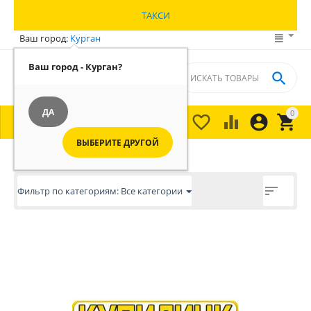
ТАКСИ
Ваш город:
Курган
Ваш город - Курган?

ДА
0





МЕНЮ

ВЫБЕРИТЕ ДРУГОЙ

Фильтр по категориям: Все категории