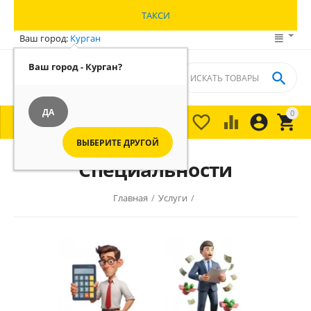
ТАКСИ
Ваш город:
Курган
Ваш город - Курган?

ДА
0





МЕНЮ

ВЫБЕРИТЕ ДРУГОЙ
Специальности
Главная
/
Услуги
/