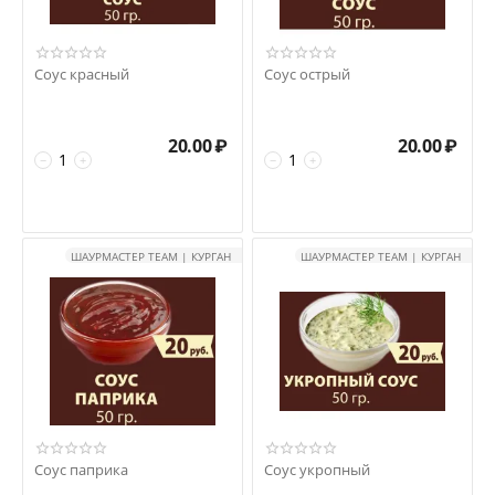
Соус красный
Соус острый
20.00
₽
20.00
₽
−
+
−
+
ШАУРМАСТЕР TEAM | КУРГАН
ШАУРМАСТЕР TEAM | КУРГАН
Соус паприка
Соус укропный