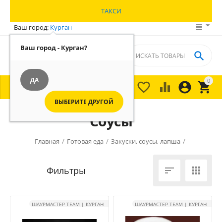
ТАКСИ
Ваш город:
Курган
Ваш город - Курган?

ДА
0





МЕНЮ

ВЫБЕРИТЕ ДРУГОЙ
Соусы
Главная
/
Готовая еда
/
Закуски, соусы, лапша
/


ШАУРМАСТЕР TEAM | КУРГАН
ШАУРМАСТЕР TEAM | КУРГАН