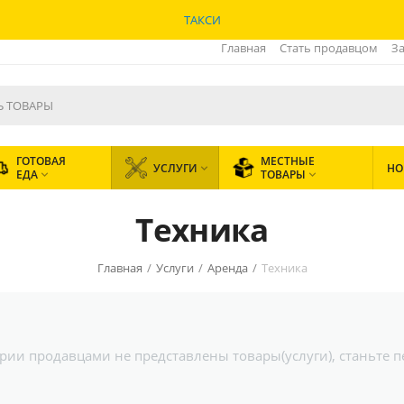
ТАКСИ
Главная
Стать продавцом
За
ГОТОВАЯ
МЕСТНЫЕ
УСЛУГИ
НО

ЕДА
ТОВАРЫ


Техника
Главная
/
Услуги
/
Аренда
/
Техника
гории продавцами не представлены товары(услуги), станьте 