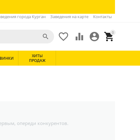
ведения города Курган
Заведения на карте
Контакты
0





ХИТЫ
ВИНКИ
ПРОДАЖ
первым, опереди конкурентов.