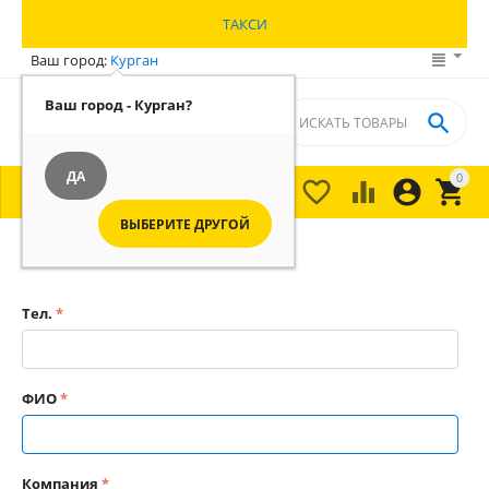
ТАКСИ
Ваш город:
Курган
Ваш город - Курган?

ДА
0





МЕНЮ

ВЫБЕРИТЕ ДРУГОЙ
Главная
/
Услуги от Т-банк бизнес
/
Тел.
ФИО
Компания