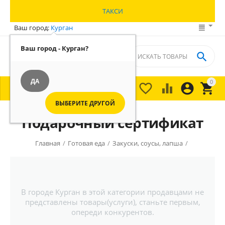
ТАКСИ
Ваш город:
Курган
Ваш город - Курган?

ДА
0





МЕНЮ

ВЫБЕРИТЕ ДРУГОЙ
Подарочный сертификат
Главная
/
Готовая еда
/
Закуски, соусы, лапша
/
В городе Курган в этой категории продавцами не
представлены товары(услуги), станьте первым,
опереди конкурентов.