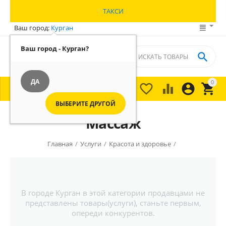
ТАКСИ
Ваш город:
Курган
Ваш город - Курган?

ДА
0





МЕНЮ

ВЫБЕРИТЕ ДРУГОЙ
Массаж
Главная
/
Услуги
/
Красота и здоровье
/
В городе Курган в этой категории продавцами не
представлены товары(услуги), станьте первым,
опереди конкурентов.