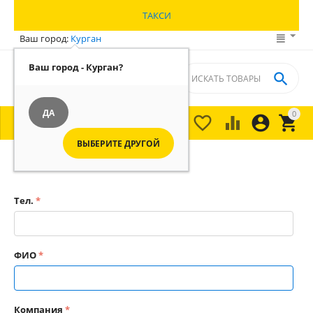
ТАКСИ
Ваш город:
Курган
Ваш город - Курган?

ДА
0





МЕНЮ

ВЫБЕРИТЕ ДРУГОЙ
Главная
/
Услуги от Т-банк бизнес
/
Тел.
ФИО
Компания