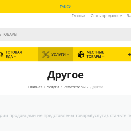
ТАКСИ
Главная
Стать продавцом
За
ГОТОВАЯ
МЕСТНЫЕ
УСЛУГИ
Н

ЕДА
ТОВАРЫ


Другое
Главная
/
Услуги
/
Репетиторы
/
Другое
гории продавцами не представлены товары(услуги), станьте 