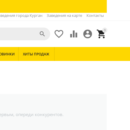
ведения города Курган
Заведения на карте
Контакты
0





ОВИНКИ
ХИТЫ ПРОДАЖ
первым, опереди конкурентов.