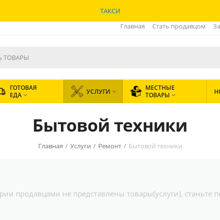
ТАКСИ
Главная
Стать продавцом
За
ГОТОВАЯ
МЕСТНЫЕ
УСЛУГИ
Н

ЕДА
ТОВАРЫ


Бытовой техники
Главная
/
Услуги
/
Ремонт
/
Бытовой техники
гории продавцами не представлены товары(услуги), станьте 