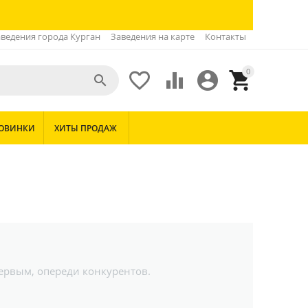
ведения города Курган
Заведения на карте
Контакты
0





ОВИНКИ
ХИТЫ ПРОДАЖ
первым, опереди конкурентов.