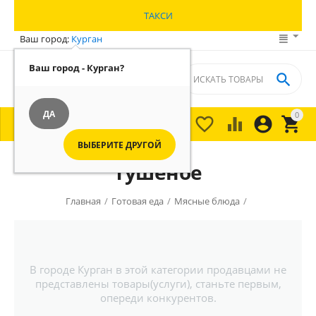
ТАКСИ
Ваш город:
Курган
Ваш город - Курган?

ДА
0





МЕНЮ

ВЫБЕРИТЕ ДРУГОЙ
Тушеное
Главная
/
Готовая еда
/
Мясные блюда
/
В городе Курган в этой категории продавцами не
представлены товары(услуги), станьте первым,
опереди конкурентов.