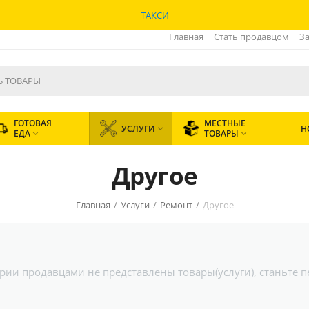
ТАКСИ
Главная
Стать продавцом
За
ГОТОВАЯ
МЕСТНЫЕ
УСЛУГИ
Н

ЕДА
ТОВАРЫ


Другое
Главная
/
Услуги
/
Ремонт
/
Другое
гории продавцами не представлены товары(услуги), станьте 