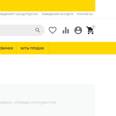
ведения города Курган
Заведения на карте
Контакты
0





ОВИНКИ
ХИТЫ ПРОДАЖ
первым, опереди конкурентов.