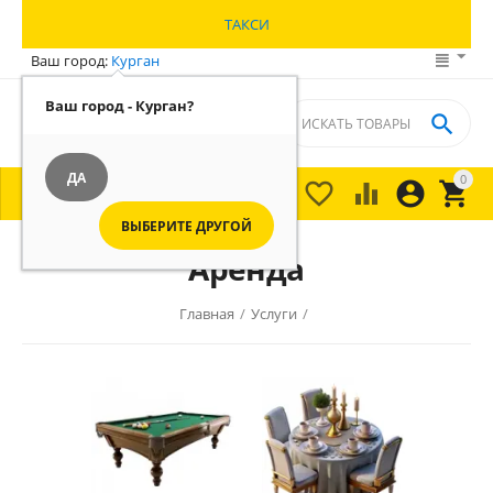
ТАКСИ
Ваш город:
Курган
Ваш город - Курган?

ДА
0





МЕНЮ

ВЫБЕРИТЕ ДРУГОЙ
Аренда
Главная
/
Услуги
/