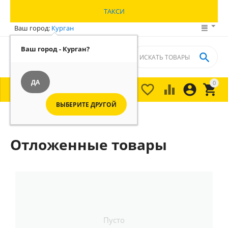
ТАКСИ
Ваш город:
Курган
Ваш город - Курган?

ДА
0





МЕНЮ

ВЫБЕРИТЕ ДРУГОЙ
Главная
/
Отложенные товары
Пусто