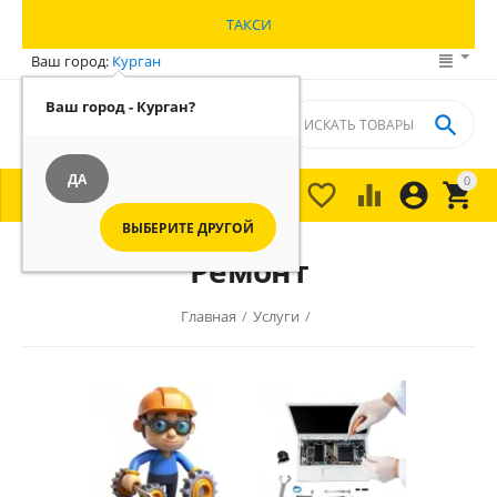
ТАКСИ
Ваш город:
Курган
Ваш город - Курган?

ДА
0





МЕНЮ

ВЫБЕРИТЕ ДРУГОЙ
Ремонт
Главная
/
Услуги
/