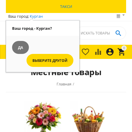
ТАКСИ
Ваш город:
Курган
Ваш город - Курган?

ДА
0





МЕНЮ

ВЫБЕРИТЕ ДРУГОЙ
Местные товары
Главная
/