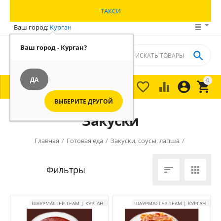
ТАКСИ
Ваш город:
Курган
Ваш город - Курган?

ДА
0





МЕНЮ

ВЫБЕРИТЕ ДРУГОЙ
Закуски
Главная
/
Готовая еда
/
Закуски, соусы, лапша
/


ШАУРМАСТЕР TEAM | КУРГАН
ШАУРМАСТЕР TEAM | КУРГАН