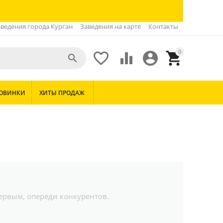
ведения города Курган
Заведения на карте
Контакты
0





ОВИНКИ
ХИТЫ ПРОДАЖ
первым, опереди конкурентов.