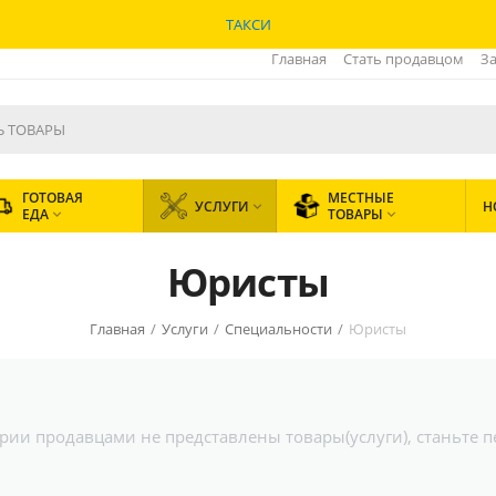
ТАКСИ
Главная
Стать продавцом
За
ГОТОВАЯ
МЕСТНЫЕ
УСЛУГИ
Н

ЕДА
ТОВАРЫ


Юристы
Главная
/
Услуги
/
Специальности
/
Юристы
гории продавцами не представлены товары(услуги), станьте 