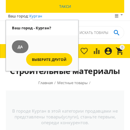
ТАКСИ
Ваш город:
Курган
Ваш город - Курган?

ДА
0





МЕНЮ

ВЫБЕРИТЕ ДРУГОЙ
Строительные материалы
Главная
/
Местные товары
/
В городе Курган в этой категории продавцами не
представлены товары(услуги), станьте первым,
опереди конкурентов.