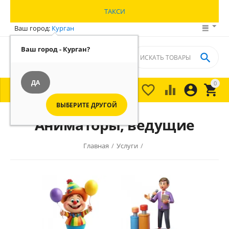
ТАКСИ
Ваш город:
Курган
Ваш город - Курган?

ДА
0





МЕНЮ

ВЫБЕРИТЕ ДРУГОЙ
Аниматоры, ведущие
Главная
/
Услуги
/