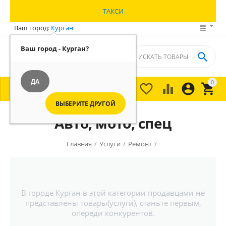
ТАКСИ
Ваш город:
Курган
Ваш город - Курган?

ДА
0





МЕНЮ

ВЫБЕРИТЕ ДРУГОЙ
Авто, мото, спец
Главная
/
Услуги
/
Ремонт
/
В городе Курган в этой категории продавцами не
представлены товары(услуги), станьте первым,
опереди конкурентов.