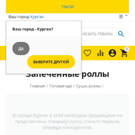
ТАКСИ
Ваш город:
Курган
Ваш город - Курган?

ДА
0





МЕНЮ

ВЫБЕРИТЕ ДРУГОЙ
Запеченные роллы
Главная
/
Готовая еда
/
Суши, роллы
/
В городе Курган в этой категории продавцами не
представлены товары(услуги), станьте первым,
опереди конкурентов.