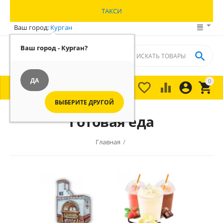
ТАКСИ
Ваш город:
Курган
Ваш город - Курган?

ДА
0





МЕНЮ

ВЫБЕРИТЕ ДРУГОЙ
Готовая еда
Главная
/