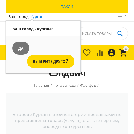
ТАКСИ
Ваш город:
Курган
Ваш город - Курган?

ДА
0





МЕНЮ

ВЫБЕРИТЕ ДРУГОЙ
Сэндвич
Главная
/
Готовая еда
/
Фастфуд
/
В городе Курган в этой категории продавцами не
представлены товары(услуги), станьте первым,
опереди конкурентов.