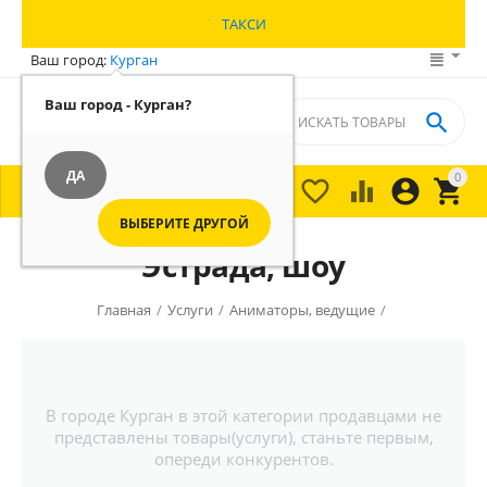
ТАКСИ
Ваш город:
Курган
Ваш город - Курган?

ДА
0





МЕНЮ

ВЫБЕРИТЕ ДРУГОЙ
Эстрада, шоу
Главная
/
Услуги
/
Аниматоры, ведущие
/
В городе Курган в этой категории продавцами не
представлены товары(услуги), станьте первым,
опереди конкурентов.