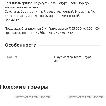
Свинина (маринад- на уксусе)Лаваш,огурец,помидор,лук
маринованный,зелень.
Соус на выбор : горчичный, соево-чесночный, фирменный с
кинзой, красный с чесноком, укропно-чесночный.
Вес: 470гр.
Предзаказ: Станционная 51/1 Грильмастер ??55-06-54(с 9:00-1:00)
Предзаказ, доставка: Куйбышева 75 ?? 55-06-65
Особенности
Бренд:
Шаурмастер Team | Кург
ан
Похожие товары
ШАУРМАСТЕР TEAM | КУРГАН
ШАУРМАСТЕР TEAM | КУРГАН