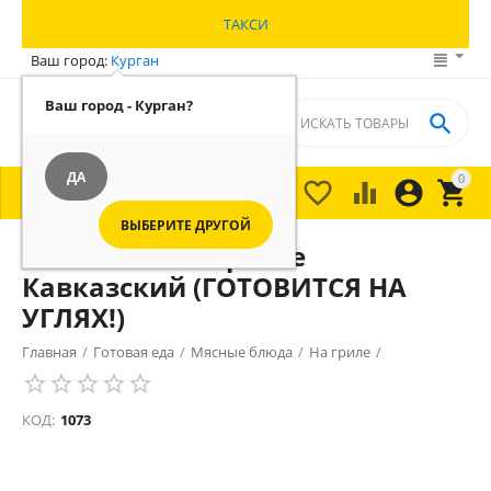
ТАКСИ
Ваш город:
Курган
Ваш город - Курган?

ДА
0





МЕНЮ

ВЫБЕРИТЕ ДРУГОЙ
Шашлык на Тарелке
Кавказский (ГОТОВИТСЯ НА
УГЛЯХ!)
Главная
/
Готовая еда
/
Мясные блюда
/
На гриле
/
КОД:
1073