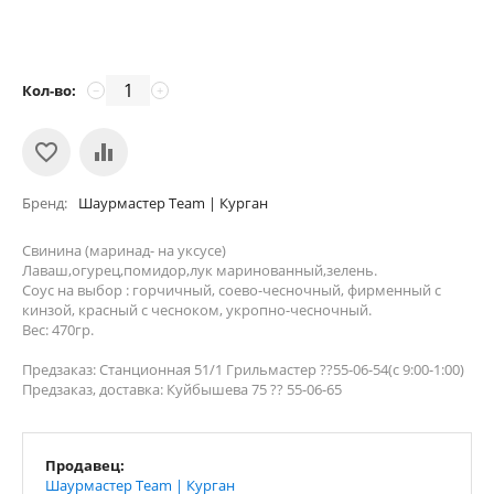
Кол-во:
−
+
Бренд
Шаурмастер Team | Курган
Свинина (маринад- на уксусе)
Лаваш,огурец,помидор,лук маринованный,зелень.
Соус на выбор : горчичный, соево-чесночный, фирменный с
кинзой, красный с чесноком, укропно-чесночный.
Вес: 470гр.
Предзаказ: Станционная 51/1 Грильмастер ??55-06-54(с 9:00-1:00)
Предзаказ, доставка: Куйбышева 75 ?? 55-06-65
Продавец:
Шаурмастер Team | Курган