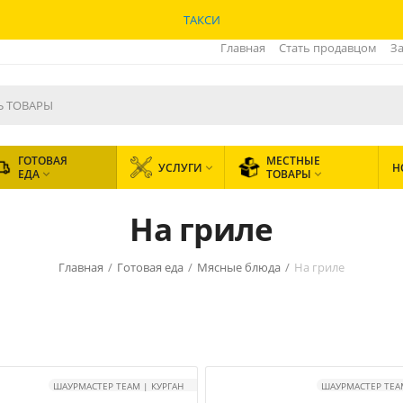
ТАКСИ
Главная
Стать продавцом
За
ГОТОВАЯ
МЕСТНЫЕ
УСЛУГИ
Н

ЕДА
ТОВАРЫ


На гриле
Главная
/
Готовая еда
/
Мясные блюда
/
На гриле
ШАУРМАСТЕР TEAM | КУРГАН
ШАУРМАСТЕР TEAM