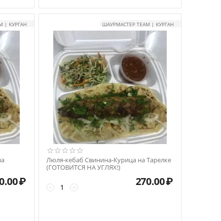
 | КУРГАН
ШАУРМАСТЕР TEAM | КУРГАН
на
Люля-кебаб Свинина-Курица на Тарелке
(ГОТОВИТСЯ НА УГЛЯХ!)
0.00
₽
270.00
₽
−
+