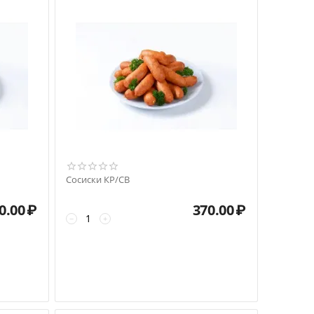
Сосиски КР/СВ
0.00
₽
370.00
₽
−
+