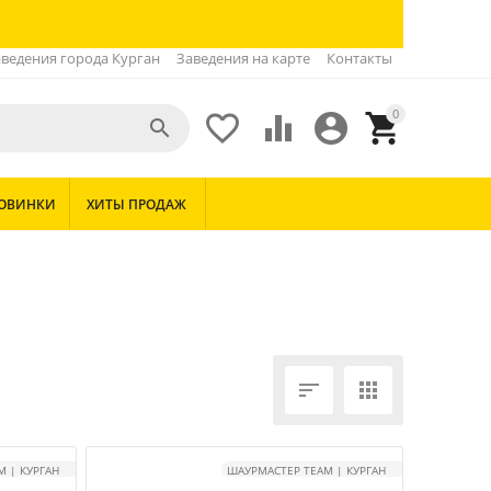
ведения города Курган
Заведения на карте
Контакты
0





ОВИНКИ
ХИТЫ ПРОДАЖ


 | КУРГАН
ШАУРМАСТЕР TEAM | КУРГАН