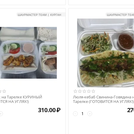
ШАУРМАСТЕР TEAM | КУРГАН
ШАУРМАСТЕР TEAM
 на Тарелке КУРИНЫЙ
Люля-кебаб Свинина-Говядина 
ТСЯ НА УГЛЯХ!)
Тарелке (ГОТОВИТСЯ НА УГЛЯХ!)
310.00
₽
27
+
−
+