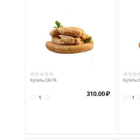
Купаты СВ-ГВ
Купаты 
310.00
₽
−
+
−