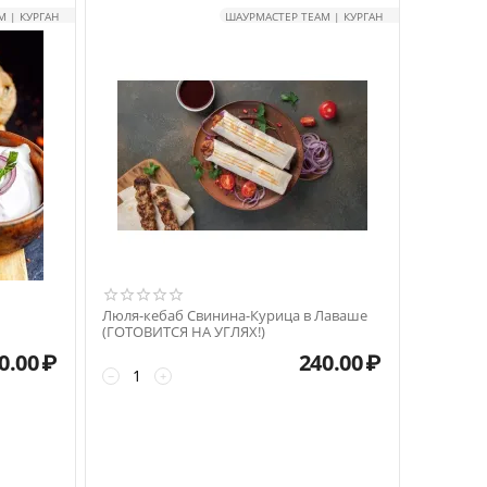
 | КУРГАН
ШАУРМАСТЕР TEAM | КУРГАН
Люля-кебаб Свинина-Курица в Лаваше
(ГОТОВИТСЯ НА УГЛЯХ!)
0.00
₽
240.00
₽
−
+