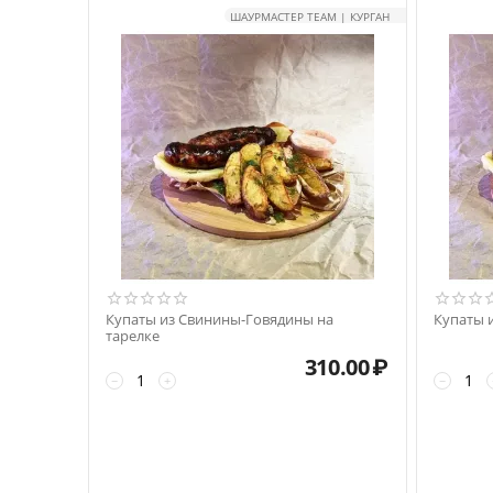
ШАУРМАСТЕР TEAM | КУРГАН
Купаты из Свинины-Говядины на
Купаты 
тарелке
310.00
₽
−
+
−