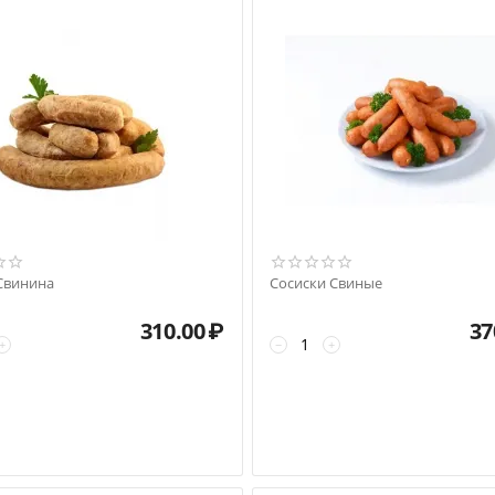
Свинина
Сосиски Свиные
310.00
₽
37
+
−
+