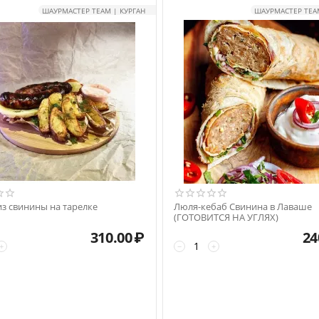
ШАУРМАСТЕР TEAM | КУРГАН
ШАУРМАСТЕР TEAM
из свинины на тарелке
Люля-кебаб Свинина в Лаваше
(ГОТОВИТСЯ НА УГЛЯХ)
310.00
₽
24
+
−
+