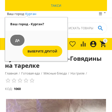
ТАКСИ
Ваш город:
Курган
Ваш город - Курган?

ДА
0





МЕНЮ

ВЫБЕРИТЕ ДРУГОЙ
Купаты из Свинины-Говядины
на тарелке
Главная
/
Готовая еда
/
Мясные блюда
/
На гриле
/
КОД:
1060