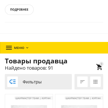
ПОДРОБНЕЕ

МЕНЮ

Товары продавца
0

Найдено товаров: 91

Фильтры


ШАУРМАСТЕР TEAM | КУРГАН
ШАУРМАСТЕР TEAM | КУРГАН