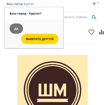
Ваш город:
Курган
Ваш город - Курган?

ДА


Вы смотрите магазин продавца:
ВЫБЕРИТЕ ДРУГОЙ