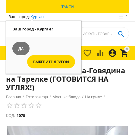
ТАКСИ
Ваш город:
Курган
Ваш город - Курган?

ДА
0





МЕНЮ

ВЫБЕРИТЕ ДРУГОЙ
Люля-кебаб Свинина-Говядина
на Тарелке (ГОТОВИТСЯ НА
УГЛЯХ!)
Главная
/
Готовая еда
/
Мясные блюда
/
На гриле
/
КОД:
1070