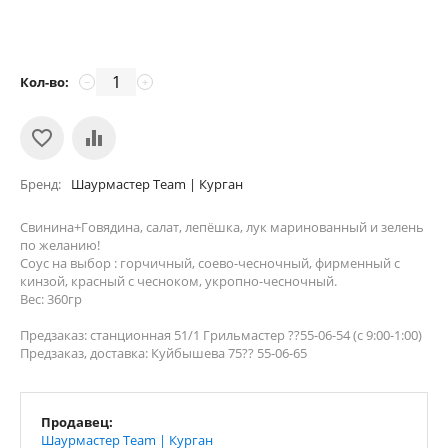
Кол-во:
−
+
Бренд
Шаурмастер Team | Курган
Свинина+Говядина, салат, лепёшка, лук маринованный и зелень
по желанию!
Соус на выбор : горчичный, соево-чесночный, фирменный с
кинзой, красный с чесноком, укропно-чесночный.
Вес: 360гр
Предзаказ: станционная 51/1 Грильмастер ??55-06-54 (с 9:00-1:00)
Предзаказ, доставка: Куйбышева 75?? 55-06-65
Продавец:
Шаурмастер Team | Курган