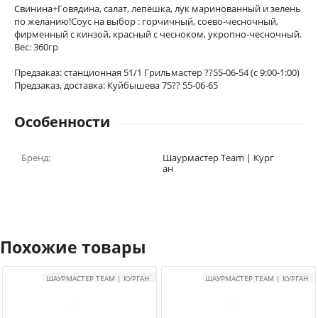
Свинина+Говядина, салат, лепёшка, лук маринованный и зелень
по желанию!Соус на выбор : горчичный, соево-чесночный,
фирменный с кинзой, красный с чесноком, укропно-чесночный.
Вес: 360гр
Предзаказ: станционная 51/1 Грильмастер ??55-06-54 (с 9:00-1:00)
Предзаказ, доставка: Куйбышева 75?? 55-06-65
Особенности
Бренд:
Шаурмастер Team | Кург
ан
Похожие товары
ШАУРМАСТЕР TEAM | КУРГАН
ШАУРМАСТЕР TEAM | КУРГАН