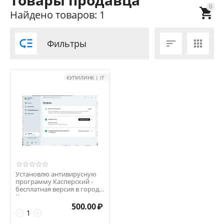
Товары продавца
0

Найдено товаров: 1

Фильтры


КУПИЛИНК | IT
Установлю антивирусную
программу Касперский -
бесплатная версия в городе
Курган
500.00
₽
−
+