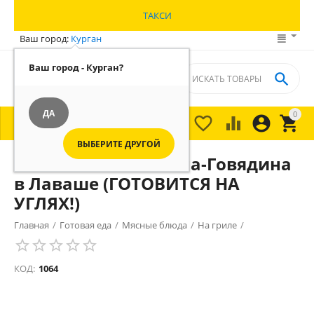
ТАКСИ
Ваш город:
Курган
Ваш город - Курган?

ДА
0





МЕНЮ

ВЫБЕРИТЕ ДРУГОЙ
Люля-кебаб Свинина-Говядина
в Лаваше (ГОТОВИТСЯ НА
УГЛЯХ!)
Главная
/
Готовая еда
/
Мясные блюда
/
На гриле
/
КОД:
1064