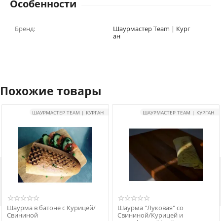
Особенности
Бренд:
Шаурмастер Team | Кург
ан
Похожие товары
ШАУРМАСТЕР TEAM | КУРГАН
ШАУРМАСТЕР TEAM | КУРГАН

Шаурма в батоне с Курицей/
Шаурма "Луковая" со
Свининой
Свининой/Курицей и