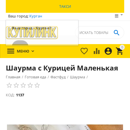
ТАКСИ
Ваш город:
Курган
Ваш город - Курган?

ДА
0





МЕНЮ

ВЫБЕРИТЕ ДРУГОЙ
Шаурма с Курицей Маленькая
Главная
/
Готовая еда
/
Фастфуд
/
Шаурма
/
КОД:
1137