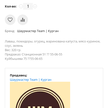
Кол-во:
−
+
Бренд
Шаурмастер Team | Курган
Лаваш, помидоры, огурец, маринована капуста, мясо куриное,
соус, зелень
Вес: 320 гр.
Предзаказ: Станционная 51 ?? 55-06-55
Куйбышева 75 ??55-06-65
Продавец:
Шаурмастер Team | Курган