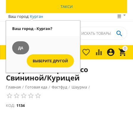
ТАКСИ
Ваш город:
Курган
Ваш город - Курган?

ДА
0





МЕНЮ

ВЫБЕРИТЕ ДРУГОЙ
Шаурма "Паприка" со
Свининой/Курицей
Главная
/
Готовая еда
/
Фастфуд
/
Шаурма
/
КОД:
1134