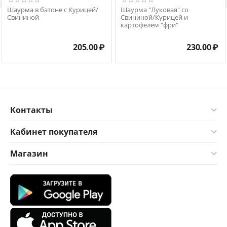
Шаурма в батоне с Курицей/
Шаурма "Луковая" со
Свининой
Свининой/Курицей и
картофелем "фри"
205.00
₽
230.00
₽
Контакты
Кабинет покупателя
Магазин