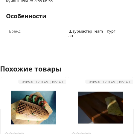
Куйбышева 75 ??55-06-65
Особенности
Бренд:
Шаурмастер Team | Кург
ан
Похожие товары
ШАУРМАСТЕР TEAM | КУРГАН
ШАУРМАСТЕР TEAM | КУРГАН
