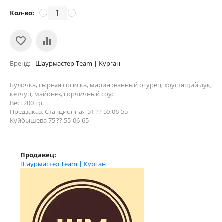
Кол-во:
−
+
Бренд
Шаурмастер Team | Курган
Булочка, сырная сосиска, маринованный огурец, хрустящий лук,
кетчуп, майонез, горчичный соус
Вес: 200 гр.
Предзаказ: Станционная 51 ?? 55-06-55
Куйбышева 75 ?? 55-06-65
Продавец:
Шаурмастер Team | Курган