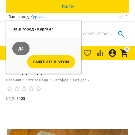
ТАКСИ
Ваш город:
Курган
Ваш город - Курган?

ДА
0





МЕНЮ

ВЫБЕРИТЕ ДРУГОЙ
Хот-Дог Датский
Главная
/
Готовая еда
/
Фастфуд
/
Хот дог
/
КОД:
1123