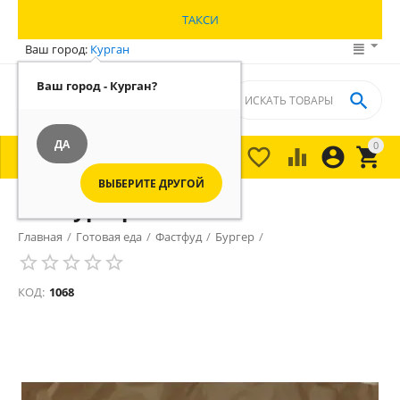
ТАКСИ
Ваш город:
Курган
Ваш город - Курган?

ДА
0





МЕНЮ

ВЫБЕРИТЕ ДРУГОЙ
Чизбургер
Главная
/
Готовая еда
/
Фастфуд
/
Бургер
/
КОД:
1068