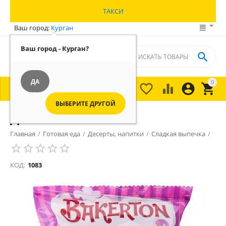
ТАКСИ
Ваш город:
Курган
Ваш город - Курган?

ДА
0





МЕНЮ

ВЫБЕРИТЕ ДРУГОЙ
Донат
Главная
/
Готовая еда
/
Десерты, напитки
/
Сладкая выпечка
/
КОД:
1083