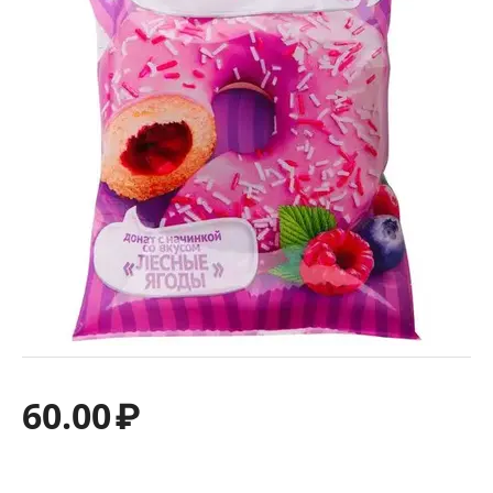
60.00
₽