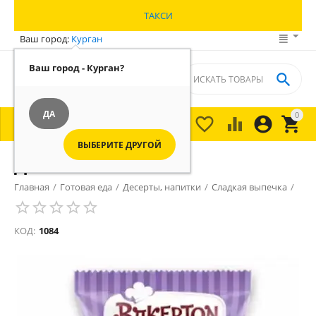
ТАКСИ
Ваш город:
Курган
Ваш город - Курган?

ДА
0





МЕНЮ

ВЫБЕРИТЕ ДРУГОЙ
Донат
Главная
/
Готовая еда
/
Десерты, напитки
/
Сладкая выпечка
/
КОД:
1084