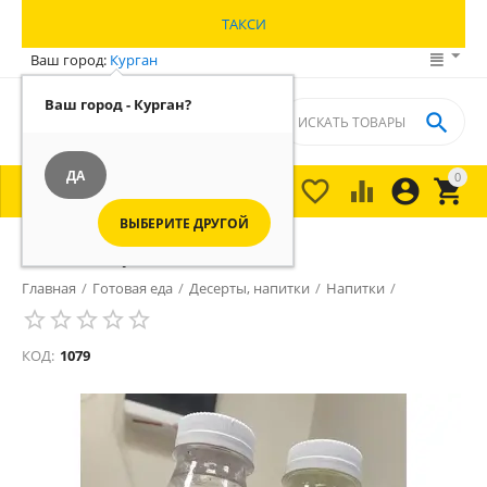
ТАКСИ
Ваш город:
Курган
Ваш город - Курган?

ДА
0





МЕНЮ

ВЫБЕРИТЕ ДРУГОЙ
МОРС 0,33
Главная
/
Готовая еда
/
Десерты, напитки
/
Напитки
/
КОД:
1079