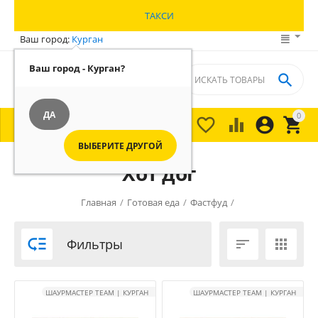
ТАКСИ
Ваш город:
Курган
Ваш город - Курган?

ДА
0





МЕНЮ

ВЫБЕРИТЕ ДРУГОЙ
Хот дог
Главная
/
Готовая еда
/
Фастфуд
/

Фильтры


ШАУРМАСТЕР TEAM | КУРГАН
ШАУРМАСТЕР TEAM | КУРГАН