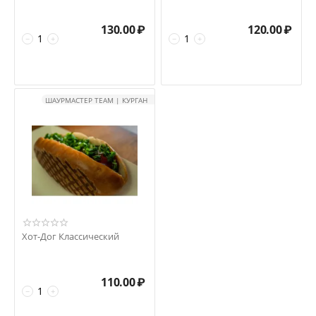
130.00
₽
120.00
₽
−
+
−
+
ШАУРМАСТЕР TEAM | КУРГАН
Хот-Дог Классический
110.00
₽
−
+