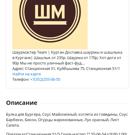
Шаурмастер Team | Курган Доставка шаурмы и шашлыка
в Кургане| Шашлык от 235р, Шаурма от 170р, Хот-доги от
90р Мы не просто уличный фаст-фуд....
Адрес: Станционная 51, Куйбышева 75, Станционная 51/1
Найти на карте
Телефон:
+7(352)255-06-55
Описание
Булка для Бургера, Соус Майонезный, котлета из говядины, Соус
Барбекю, Бекон, Огурцы маринованные, Лук красный, Лист
Салата.
Предзаказ:Станционная 51/5 Грильмастер ?? 55-06-54 (с9:00-1:00)