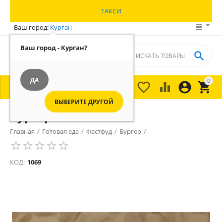
ТАКСИ
Ваш город:
Курган
Ваш город - Курган?

ДА
0





МЕНЮ

ВЫБЕРИТЕ ДРУГОЙ
Бургер
Главная
/
Готовая еда
/
Фастфуд
/
Бургер
/
КОД:
1069