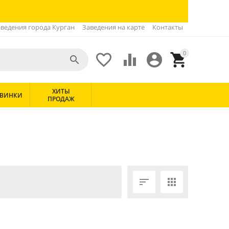
ведения города Курган
Заведения на карте
Контакты
0





ХИТЫ
ВИНКИ
ПРОДАЖ

