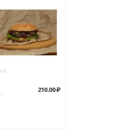
210.00
₽
+