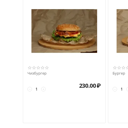
Чизбургер
Бургер
230.00
₽
−
+
−