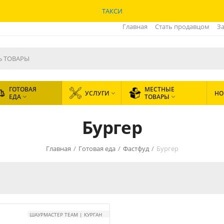
ТАКСИ
Главная
Стать продавцом
За
ГОТОВАЯ
МЕСТНЫЕ
УСЛУГИ
НО

ЕДА
ТОВАРЫ


Бургер
Главная
/
Готовая еда
/
Фастфуд
/
Бургер
ШАУРМАСТЕР TEAM | КУРГАН