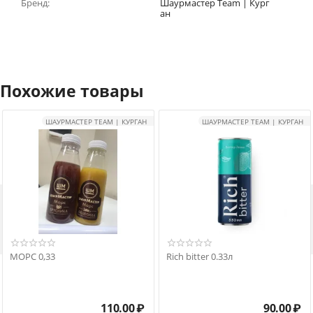
Бренд:
Шаурмастер Team | Кург
ан
Похожие товары
ШАУРМАСТЕР TEAM | КУРГАН
ШАУРМАСТЕР TEAM | КУРГАН

МОРС 0,33
Rich bitter 0.33л
110.00
₽
90.00
₽