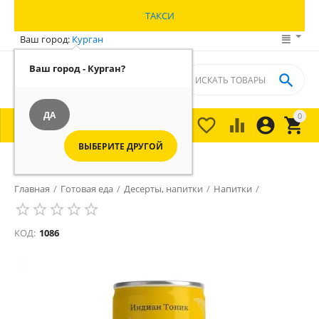
ТАКСИ
Ваш город:
Курган
Ваш город - Курган?

ДА
0





МЕНЮ

ВЫБЕРИТЕ ДРУГОЙ
Rich tonic 0.33л
Главная
/
Готовая еда
/
Десерты, напитки
/
Напитки
/
КОД:
1086